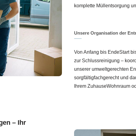
komplette Müllentsorgung u
Unsere Organisation der En
Von Anfang bis EndeStart bi
zur Schlussreinigung – koord
unserer umweltgerechten E
sorgfältigfachgerecht und da
Ihrem ZuhauseWohnraum ode
en – Ihr