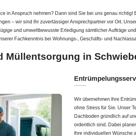
bei 🏡RäumProjekt oder ↗️Haushaltsauflösung, Wohnungsau
ice in Anspruch nehmen? Dann sind Sie bei uns genau richtig
gen – wir sind Ihr zuverlässiger Ansprechpartner vor Ort. Unse
zügige und umweltbewusste Erledigung sämtlicher Aufträge und R
unserer Fachkenntnis bei Wohnungs-, Geschäfts- und Nachlass
d Müllentsorgung in Schwieb
Entrümpelungsserv
Wir übernehmen Ihre Entrümp
ohne Stress für Sie. Unser 
Dachboden gründlich auf und
ordentlich sind. Dabei plane
Ihre individuellen Wünsche 