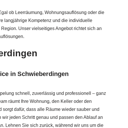
flösung, Entrümpelungsfirma, Messie Wohnung entrümpeln. 
! Egal ob Leerräumung, Wohnungsauflösung oder die
re langjährige Kompetenz und die individuelle
egion. Unser vielseitiges Angebot richtet sich an
auflösungen.
erdingen
ice in Schwieberdingen
elung schnell, zuverlässig und professionell – ganz
Team räumt Ihre Wohnung, den Keller oder den
 sorgt dafür, dass alle Räume wieder sauber und
n wir jeden Schritt genau und passen den Ablauf an
an. Lehnen Sie sich zurück, während wir uns um die