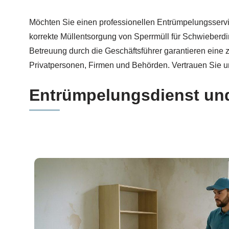
Setzen Sie auf Entrümpelung für Schwieberdingen 
Möchten Sie einen professionellen Entrümpelungsserv
korrekte Müllentsorgung von Sperrmüll für Schwieberdin
Betreuung durch die Geschäftsführer garantieren eine 
Privatpersonen, Firmen und Behörden. Vertrauen Sie 
Entrümpelungsdienst un