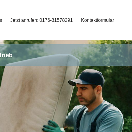
s
Jetzt anrufen: 0176-31578291
Kontaktformular
trieb
s
Jetzt anrufen: 0176-31578291
Kontaktformular