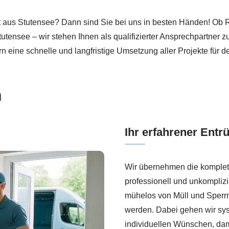
Projekt sowie ↗️Wohnungsauflösung, Haushaltsauflösung, 
 aus Stutensee? Dann sind Sie bei uns in besten Händen! Ob
nsee – wir stehen Ihnen als qualifizierter Ansprechpartner zu
 eine schnelle und langfristige Umsetzung aller Projekte für de
n
Ihr erfahrener Entr
Wir übernehmen die komplett
professionell und unkomplizi
mühelos von Müll und Sperrmü
werden. Dabei gehen wir sys
individuellen Wünschen, dam