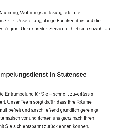
Entrümpelungsfirma, Messie Wohnung entrümpeln anfragen.
 Räumung, Wohnungsauflösung oder die
r Seite. Unsere langjährige Fachkenntnis und die
r Region. Unser breites Service richtet sich sowohl an
ümpelungsdienst in Stutensee
e Entrümpelung für Sie – schnell, zuverlässig,
ert. Unser Team sorgt dafür, dass Ihre Räume
ll befreit und anschließend gründlich gereinigt
tematisch vor und richten uns ganz nach Ihren
it Sie sich entspannt zurücklehnen können.