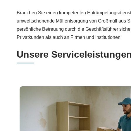
Kompetente Entrümpelung in Stutensee bei 🏡Räum
Brauchen Sie einen kompetenten Entrümpelungsdienst
umweltschonende Müllentsorgung von Großmüll aus Stute
persönliche Betreuung durch die Geschäftsführer sichern
Privatkunden als auch an Firmen und Institutionen.
Unsere Serviceleistunge