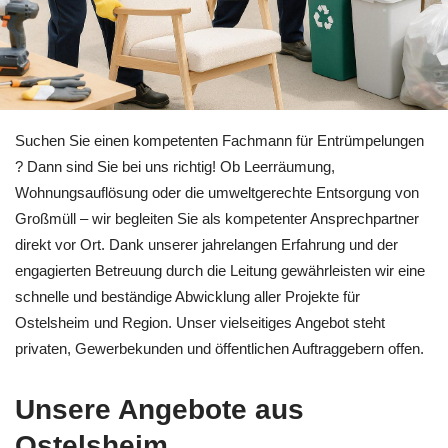
Informieren Sie sich bei 🏡RäumProjekt für Ostelsheim zu 
Suchen Sie einen kompetenten Fachmann für Entrümpelungen
? Dann sind Sie bei uns richtig! Ob Leerräumung,
Wohnungsauflösung oder die umweltgerechte Entsorgung von
Großmüll – wir begleiten Sie als kompetenter Ansprechpartner
direkt vor Ort. Dank unserer jahrelangen Erfahrung und der
engagierten Betreuung durch die Leitung gewährleisten wir eine
schnelle und beständige Abwicklung aller Projekte für
Ostelsheim und Region. Unser vielseitiges Angebot steht
privaten, Gewerbekunden und öffentlichen Auftraggebern offen.
Unsere Angebote aus
Ostelsheim