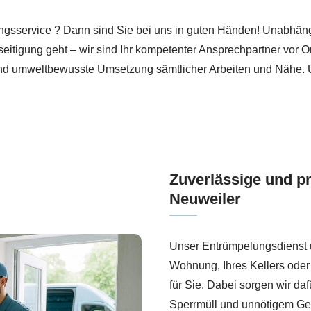
äumProjekt und ↗️Haushaltsauflösung, Entrümpelungsfirma
ngsservice ? Dann sind Sie bei uns in guten Händen! Unabhän
seitigung geht – wir sind Ihr kompetenter Ansprechpartner vor
und umweltbewusste Umsetzung sämtlicher Arbeiten und Nähe. Un
Zuverlässige und p
Neuweiler
Unser Entrümpelungsdienst ü
Wohnung, Ihres Kellers oder
für Sie. Dabei sorgen wir da
Sperrmüll und unnötigem Ger