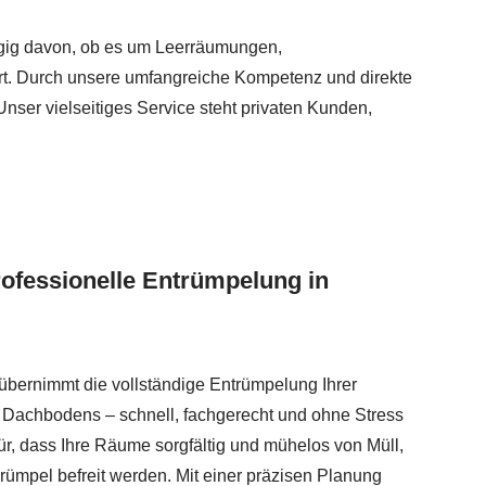
, Wohnungsauflösung, Messie Wohnung entrümpeln. ➡️ Räum
gig davon, ob es um Leerräumungen,
 Ort. Durch unsere umfangreiche Kompetenz und direkte
ser vielseitiges Service steht privaten Kunden,
rofessionelle Entrümpelung in
bernimmt die vollständige Entrümpelung Ihrer
 Dachbodens – schnell, fachgerecht und ohne Stress
für, dass Ihre Räume sorgfältig und mühelos von Müll,
ümpel befreit werden. Mit einer präzisen Planung