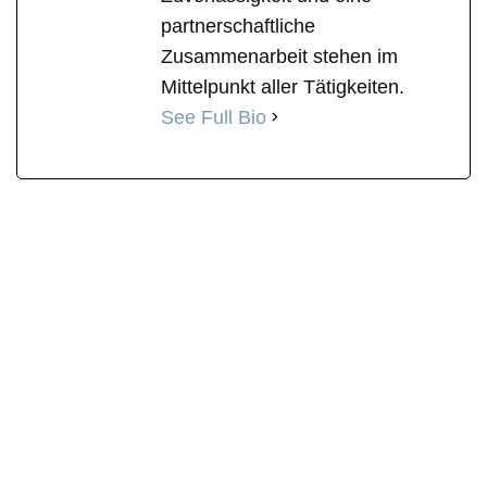
partnerschaftliche
Zusammenarbeit stehen im
Mittelpunkt aller Tätigkeiten.
See Full Bio
RäumProjekt © 2026 | Alle Rechte vorbehalten |
Datenschutz
|
Mitarbeiter
|
Schreiben Sie uns
|
Wiki
|
Jobs
|
Unsere Werte
|
Häufige Fragen
|
Rechtliches
|
Feedback
|
Angebot
|
Unser
Team