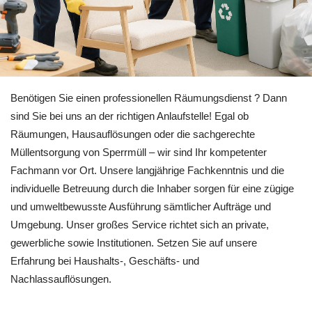
Besuchen Sie 🏡RäumProjekt für Benningen (Neckar) zu Entr
Benötigen Sie einen professionellen Räumungsdienst ? Dann
sind Sie bei uns an der richtigen Anlaufstelle! Egal ob
Räumungen, Hausauflösungen oder die sachgerechte
Müllentsorgung von Sperrmüll – wir sind Ihr kompetenter
Fachmann vor Ort. Unsere langjährige Fachkenntnis und die
individuelle Betreuung durch die Inhaber sorgen für eine zügige
und umweltbewusste Ausführung sämtlicher Aufträge und
Umgebung. Unser großes Service richtet sich an private,
gewerbliche sowie Institutionen. Setzen Sie auf unsere
Erfahrung bei Haushalts-, Geschäfts- und
Nachlassauflösungen.